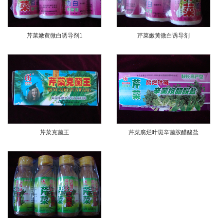
芹菜嫩黄微白诱导剂1
芹菜嫩黄微白诱导剂
芹菜克菌王
芹菜腐烂叶斑辛菌胺醋酸盐