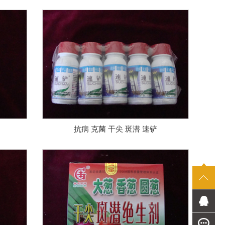
抗病 克菌 干尖 斑潜 速铲