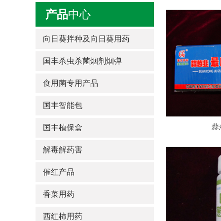
产品
中心
向日葵拌种及向日葵用药
国丰杀虫杀菌烟剂烟弹
食用菌专用产品
国丰智能包
蒜
国丰植保盒
解毒解药害
催红产品
香菜用药
西红柿用药