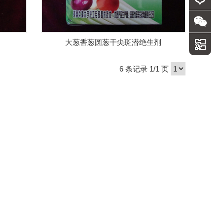
大葱香葱圆葱干尖斑潜绝生剂
6 条记录 1/1 页