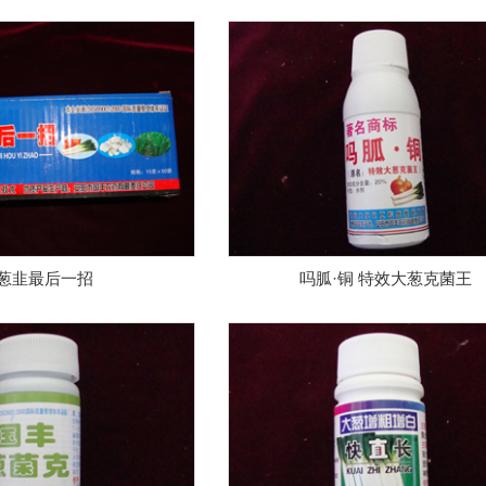
葱韭最后一招
吗胍·铜 特效大葱克菌王