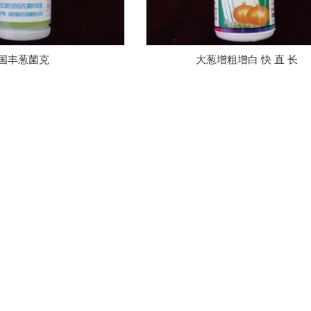
国丰葱菌克
大葱增粗增白 快 直 长